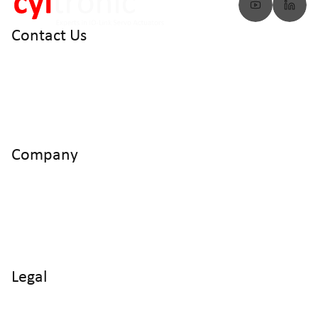
Contact Us
info@cyltronic.ch
+41 52 551 23 10
Cyltronic AG Technoparkstrasse 2
CH - 8406 Winterthur
Company
Home
Products
Use Cases
Knowledge
About us
Legal
Imprint
Data protection