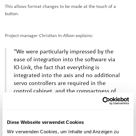
This allows format changes to be made at the touch of a
button.
Project manager Christian In-Albon explains:
“We were particularly impressed by the
ease of integration into the software via
IO-Link, the fact that everything is
integrated into the axis and no additional
servo controllers are required in the
control cabinet, and the compactness of
the system.”
Diese Webseite verwendet Cookies
This makes it clear: With IO-Link servo actuators from
Wir verwenden Cookies, um Inhalte und Anzeigen zu
Cyltronic, movements in machines can not only be electrified,