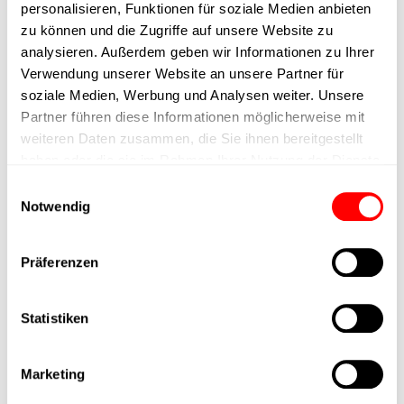
personalisieren, Funktionen für soziale Medien anbieten
but also made simpler, more space-saving, and more efficient.
zu können und die Zugriffe auf unsere Website zu
analysieren. Außerdem geben wir Informationen zu Ihrer
Verwendung unserer Website an unsere Partner für
When will you start electrifying your movements?
soziale Medien, Werbung und Analysen weiter. Unsere
We are happy to support you in this endeavor.
Partner führen diese Informationen möglicherweise mit
weiteren Daten zusammen, die Sie ihnen bereitgestellt
haben oder die sie im Rahmen Ihrer Nutzung der Dienste
gesammelt haben.
Einwilligungsauswahl
Notwendig
Präferenzen
Statistiken
Marketing