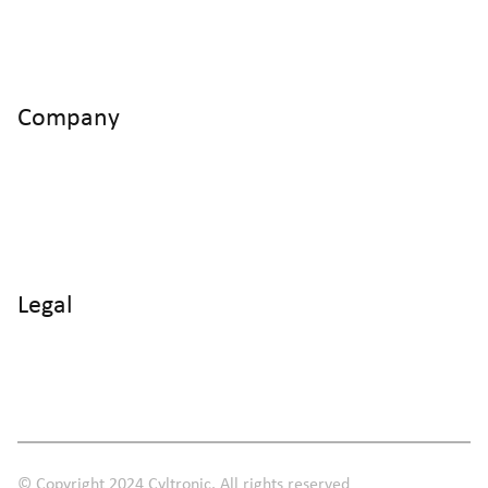
Cyltronic AG Technoparkstrasse 2
CH - 8406 Winterthur
Company
Home
Products
Use Cases
Knowledge
About us
Legal
Imprint
Data protection
Terms and Conditions
© Copyright 2024 Cyltronic. All rights reserved