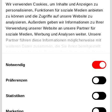
Wir verwenden Cookies, um Inhalte und Anzeigen zu
personalisieren, Funktionen für soziale Medien anbieten
Max. Holder force
zu können und die Zugriffe auf unsere Website zu
analysieren. Außerdem geben wir Informationen zu Ihrer
Min. lifting time
Verwendung unserer Website an unsere Partner für
soziale Medien, Werbung und Analysen weiter. Unsere
Partner führen diese Informationen möglicherweise mit
Max. work cycles
weiteren Daten zusammen, die Sie ihnen bereitgestellt
haben oder die sie im Rahmen Ihrer Nutzung der Dienste
Delivery time
gesammelt haben.
Einwilligungsauswahl
Notwendig
Main group
Präferenzen
Max. Feed force
Statistiken
Product group
Max. feed force Fx
Marketing