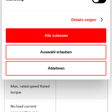
Continuous operation
Max. feed force Fx tip
Details zeigen
Control
Alle zulassen
Parameterisation
Auswahl erlauben
Rated torque
continuous operation
Ablehnen
Max. Torque peak
Max. rated speed Rated
torque
No-load current