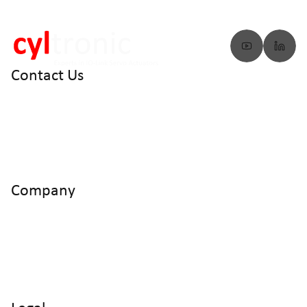
Contact Us
info@cyltronic.ch
+41 52 551 23 10
Cyltronic AG Technoparkstrasse 2
CH - 8406 Winterthur
Company
Home
Products
Use Cases
Knowledge
About us