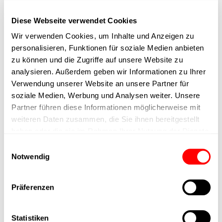
Diese Webseite verwendet Cookies
Wir verwenden Cookies, um Inhalte und Anzeigen zu
personalisieren, Funktionen für soziale Medien anbieten
zu können und die Zugriffe auf unsere Website zu
analysieren. Außerdem geben wir Informationen zu Ihrer
Verwendung unserer Website an unsere Partner für
soziale Medien, Werbung und Analysen weiter. Unsere
Partner führen diese Informationen möglicherweise mit
weiteren Daten zusammen, die Sie ihnen bereitgestellt
Konnektivität:
haben oder die sie im Rahmen Ihrer Nutzung der Dienste
gesammelt haben.
Einwilligungsauswahl
Cyltronic mit IO-Link
Notwendig
Verschiedene Positionen in
unterschiedlichen Geschwindigkeit
Präferenzen
anfahren? -
Mit Cyltronic -
Kein Problem
.
Die Ansteuerung (Kommunikationsschnittstelle) der Cyltronic
Statistiken