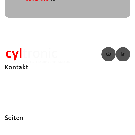
Kontakt
info@cyltronic.ch
+41 52 551 23 10
Cyltronic AG Technoparkstrasse 2
CH - 8406 Winterthur
Seiten
Home
Produkte