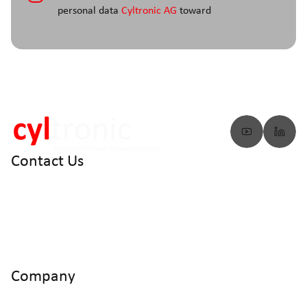
personal data
Cyltronic AG
toward
Contact Us
info@cyltronic.ch
+41 52 551 23 10
Cyltronic AG Technoparkstrasse 2
CH - 8406 Winterthur
Company
Home