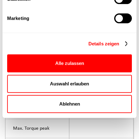
Max. Feed force
Marketing
Product group
Max. feed force Fx
Details zeigen
Continuous operation
Max. feed force Fx tip
Alle zulassen
Control
Auswahl erlauben
Parameterisation
Ablehnen
Rated torque
continuous operation
Max. Torque peak