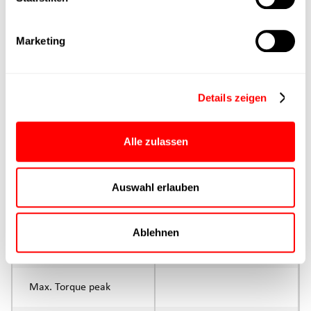
Max. Feed force
Marketing
Product group
Max. feed force Fx
Details zeigen
Continuous operation
Max. feed force Fx tip
Alle zulassen
Control
Auswahl erlauben
Parameterisation
Ablehnen
Rated torque
continuous operation
Max. Torque peak