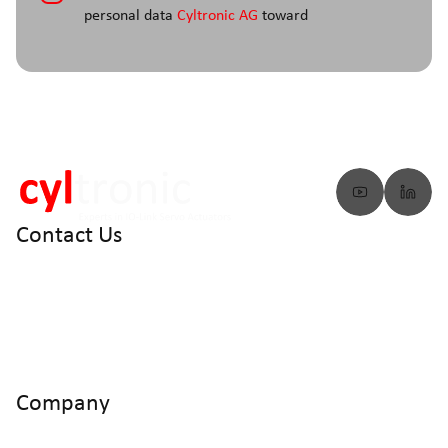
personal data
Cyltronic AG
toward
Contact Us
info@cyltronic.ch
+41 52 551 23 10
Cyltronic AG Technoparkstrasse 2
CH - 8406 Winterthur
Company
Home