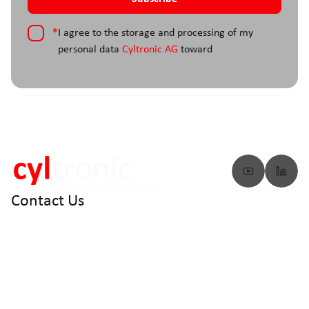
*
I agree to the storage and processing of my
personal data
Cyltronic AG
toward
Contact Us
info@cyltronic.ch
+41 52 551 23 10
Cyltronic AG Technoparkstrasse 2
CH - 8406 Winterthur