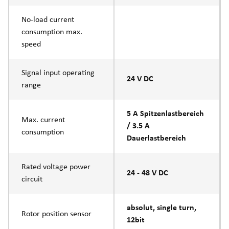
No-load current
consumption max.
speed
Signal input operating
24 V DC
range
5 A Spitzenlastbereich
Max. current
/ 3.5 A
consumption
Dauerlastbereich
Rated voltage power
24 - 48 V DC
circuit
absolut, single turn,
Rotor position sensor
12bit