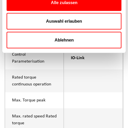
Alle zulassen
Max. feed force Fx
100N
Auswahl erlauben
Continuous operation
Max. feed force Fx tip
200N
Ablehnen
Control
IO-Link
Parameterisation
Rated torque
continuous operation
Max. Torque peak
Max. rated speed Rated
torque