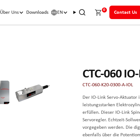
0
Über Uns
Downloads
EN
Contact Us
CTC-060 IO-
CTC-060-K20-0300-A-IOL
Der IO-Link Servo-Aktuator 
leistungsstarken Elektrozyl
erfüllen. Dieser IO-Link Spi
Servoregler. Echtzeit-Sollw
vorgegeben werden. Die digi
ebenfalls über die Potentio