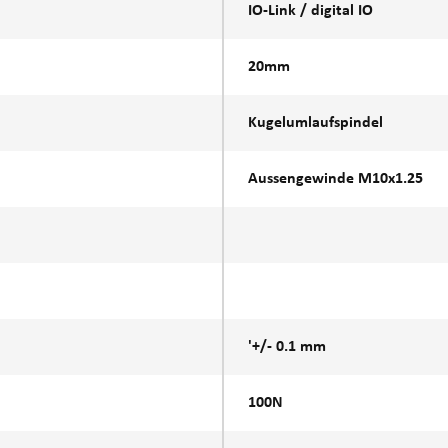
IO-Link / digital IO
20mm
Kugelumlaufspindel
Aussengewinde M10x1.25
'+/- 0.1 mm
100N