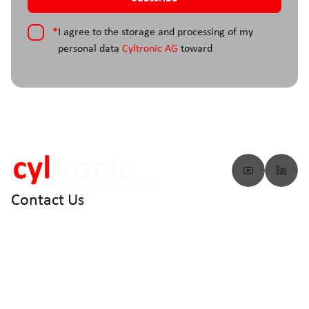
*
I agree to the storage and processing of my
personal data
Cyltronic AG
toward
Contact Us
info@cyltronic.ch
+41 52 551 23 10
Cyltronic AG Technoparkstrasse 2
CH - 8406 Winterthur