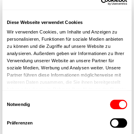
Execution
max. speed
Diese Webseite verwendet Cookies
Wir verwenden Cookies, um Inhalte und Anzeigen zu
Positioning accuracy
personalisieren, Funktionen für soziale Medien anbieten
zu können und die Zugriffe auf unsere Website zu
Nominal force
analysieren. Außerdem geben wir Informationen zu Ihrer
Verwendung unserer Website an unsere Partner für
soziale Medien, Werbung und Analysen weiter. Unsere
Max. Holder force
Partner führen diese Informationen möglicherweise mit
weiteren Daten zusammen, die Sie ihnen bereitgestellt
Min. lifting time
haben oder die sie im Rahmen Ihrer Nutzung der Dienste
gesammelt haben.
Einwilligungsauswahl
Max. work cycles
Notwendig
Delivery time
Präferenzen