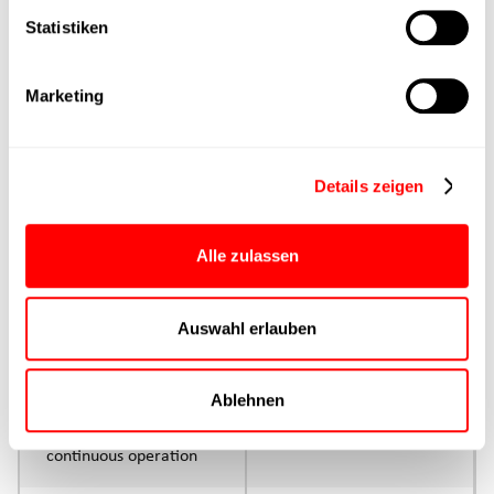
Main group
Statistiken
Max. Feed force
Marketing
Product group
Details zeigen
Max. feed force Fx
Continuous operation
Alle zulassen
Max. feed force Fx tip
Auswahl erlauben
Control
Parameterisation
Ablehnen
Rated torque
continuous operation