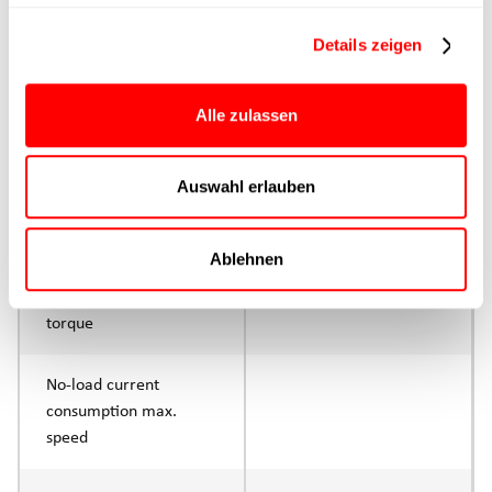
Details zeigen
Control
Parameterisation
Alle zulassen
Rated torque
continuous operation
Auswahl erlauben
Max. Torque peak
Ablehnen
Max. rated speed Rated
torque
No-load current
consumption max.
speed