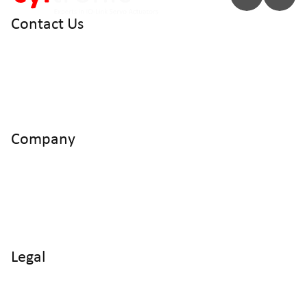
Contact Us
info@cyltronic.ch
+41 52 551 23 10
Cyltronic AG Technoparkstrasse 2
CH - 8406 Winterthur
Company
Home
Products
Use Cases
Knowledge
About us
Legal
Imprint
Data protection