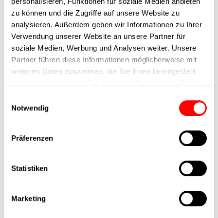
personalisieren, Funktionen für soziale Medien anbieten
zu können und die Zugriffe auf unsere Website zu
Min. lifting time
analysieren. Außerdem geben wir Informationen zu Ihrer
Verwendung unserer Website an unsere Partner für
Max. work cycles
soziale Medien, Werbung und Analysen weiter. Unsere
Partner führen diese Informationen möglicherweise mit
Delivery time
weiteren Daten zusammen, die Sie ihnen bereitgestellt
haben oder die sie im Rahmen Ihrer Nutzung der Dienste
gesammelt haben.
Main group
Einwilligungsauswahl
Notwendig
Max. Feed force
Präferenzen
Product group
Statistiken
Max. feed force Fx
Continuous operation
Marketing
Max. feed force Fx tip