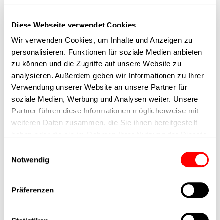
max. speed
Diese Webseite verwendet Cookies
Positioning accuracy
Wir verwenden Cookies, um Inhalte und Anzeigen zu
personalisieren, Funktionen für soziale Medien anbieten
Nominal force
zu können und die Zugriffe auf unsere Website zu
analysieren. Außerdem geben wir Informationen zu Ihrer
Verwendung unserer Website an unsere Partner für
Max. Holder force
soziale Medien, Werbung und Analysen weiter. Unsere
Partner führen diese Informationen möglicherweise mit
Min. lifting time
weiteren Daten zusammen, die Sie ihnen bereitgestellt
haben oder die sie im Rahmen Ihrer Nutzung der Dienste
Max. work cycles
gesammelt haben.
Einwilligungsauswahl
Notwendig
Delivery time
Präferenzen
Main group