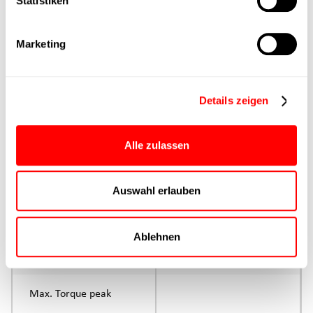
Statistiken
Max. Feed force
Marketing
Product group
Max. feed force Fx
Details zeigen
Continuous operation
Max. feed force Fx tip
Alle zulassen
Control
Auswahl erlauben
Parameterisation
Ablehnen
Rated torque
continuous operation
Max. Torque peak