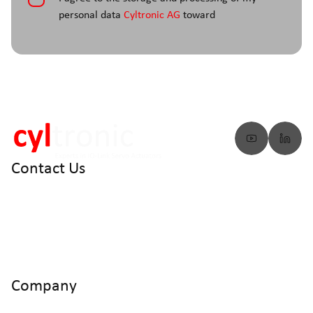
personal data
Cyltronic AG
toward
Contact Us
info@cyltronic.ch
+41 52 551 23 10
Cyltronic AG Technoparkstrasse 2
CH - 8406 Winterthur
Company
Home