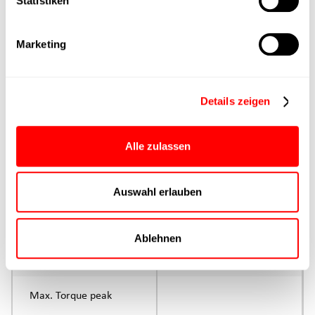
Statistiken
Max. Feed force
Marketing
Product group
Max. feed force Fx
Details zeigen
Continuous operation
Max. feed force Fx tip
Alle zulassen
Control
Auswahl erlauben
Parameterisation
Ablehnen
Rated torque
continuous operation
Max. Torque peak