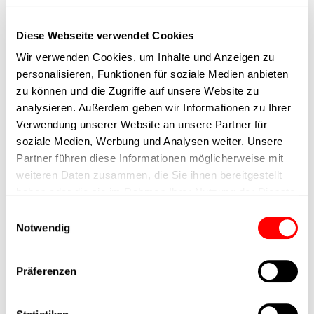
max. speed
Diese Webseite verwendet Cookies
Positioning accuracy
Wir verwenden Cookies, um Inhalte und Anzeigen zu
personalisieren, Funktionen für soziale Medien anbieten
Nominal force
zu können und die Zugriffe auf unsere Website zu
analysieren. Außerdem geben wir Informationen zu Ihrer
Verwendung unserer Website an unsere Partner für
Max. Holder force
soziale Medien, Werbung und Analysen weiter. Unsere
Partner führen diese Informationen möglicherweise mit
Min. lifting time
weiteren Daten zusammen, die Sie ihnen bereitgestellt
haben oder die sie im Rahmen Ihrer Nutzung der Dienste
Max. work cycles
gesammelt haben.
Einwilligungsauswahl
Notwendig
Delivery time
Präferenzen
Main group