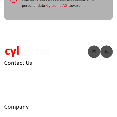
personal data
Cyltronic AG
toward
Contact Us
info@cyltronic.ch
+41 52 551 23 10
Cyltronic AG Technoparkstrasse 2
CH - 8406 Winterthur
Company
Home