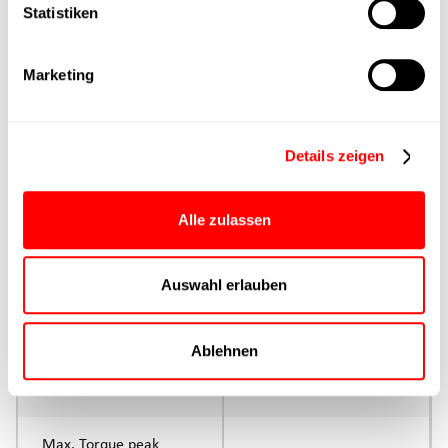
Statistiken
Max. Feed force
Marketing
Product group
Max. feed force Fx
Details zeigen
Continuous operation
Alle zulassen
Max. feed force Fx tip
Auswahl erlauben
Control
Parameterisation
Ablehnen
Rated torque
continuous operation
Max. Torque peak