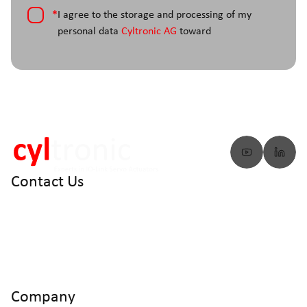
*
I agree to the storage and processing of my
personal data
Cyltronic AG
toward
Contact Us
info@cyltronic.ch
+41 52 551 23 10
Cyltronic AG Technoparkstrasse 2
CH - 8406 Winterthur
Company