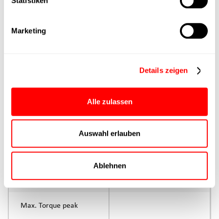
Statistiken
Max. Feed force
Marketing
Product group
Max. feed force Fx
Details zeigen
Continuous operation
Max. feed force Fx tip
Alle zulassen
Control
Auswahl erlauben
Parameterisation
Ablehnen
Rated torque
continuous operation
Max. Torque peak