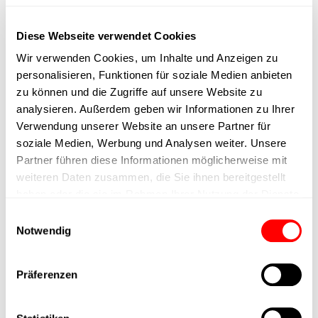
max. speed
Diese Webseite verwendet Cookies
Positioning accuracy
Wir verwenden Cookies, um Inhalte und Anzeigen zu
personalisieren, Funktionen für soziale Medien anbieten
Nominal force
zu können und die Zugriffe auf unsere Website zu
analysieren. Außerdem geben wir Informationen zu Ihrer
Verwendung unserer Website an unsere Partner für
Max. Holder force
soziale Medien, Werbung und Analysen weiter. Unsere
Partner führen diese Informationen möglicherweise mit
Min. lifting time
weiteren Daten zusammen, die Sie ihnen bereitgestellt
haben oder die sie im Rahmen Ihrer Nutzung der Dienste
Max. work cycles
gesammelt haben.
Einwilligungsauswahl
Notwendig
Delivery time
Präferenzen
Main group