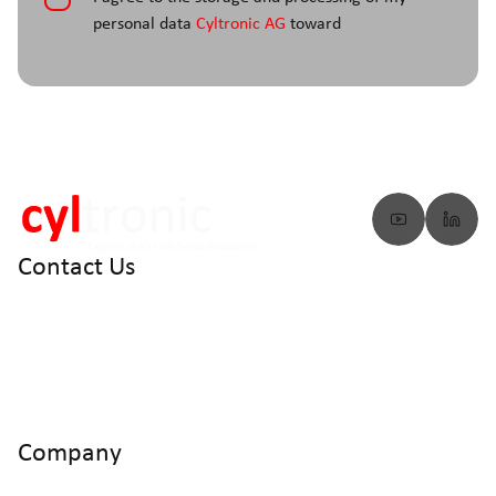
personal data
Cyltronic AG
toward
Contact Us
info@cyltronic.ch
+41 52 551 23 10
Cyltronic AG Technoparkstrasse 2
CH - 8406 Winterthur
Company
Home