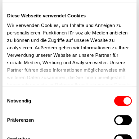
max. speed
Diese Webseite verwendet Cookies
Positioning accuracy
Wir verwenden Cookies, um Inhalte und Anzeigen zu
personalisieren, Funktionen für soziale Medien anbieten
Nominal force
zu können und die Zugriffe auf unsere Website zu
analysieren. Außerdem geben wir Informationen zu Ihrer
Verwendung unserer Website an unsere Partner für
Max. Holder force
soziale Medien, Werbung und Analysen weiter. Unsere
Partner führen diese Informationen möglicherweise mit
Min. lifting time
weiteren Daten zusammen, die Sie ihnen bereitgestellt
haben oder die sie im Rahmen Ihrer Nutzung der Dienste
Max. work cycles
gesammelt haben.
Einwilligungsauswahl
Notwendig
Delivery time
Präferenzen
Main group