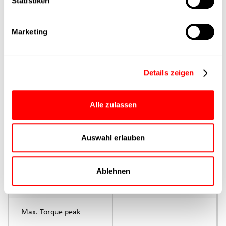
Statistiken
Max. Feed force
Marketing
Product group
Max. feed force Fx
Details zeigen
Continuous operation
Max. feed force Fx tip
Alle zulassen
Control
Auswahl erlauben
Parameterisation
Ablehnen
Rated torque
continuous operation
Max. Torque peak