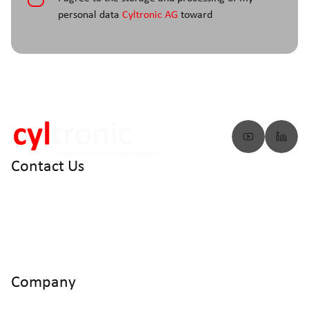
personal data
Cyltronic AG
toward
Contact Us
info@cyltronic.ch
+41 52 551 23 10
Cyltronic AG Technoparkstrasse 2
CH - 8406 Winterthur
Company
Home