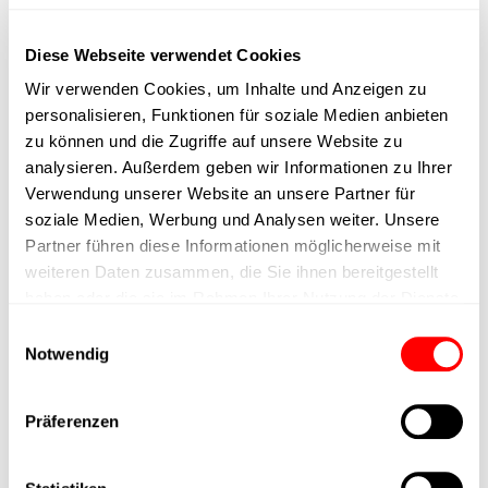
max. speed
Diese Webseite verwendet Cookies
Positioning accuracy
Wir verwenden Cookies, um Inhalte und Anzeigen zu
personalisieren, Funktionen für soziale Medien anbieten
Nominal force
zu können und die Zugriffe auf unsere Website zu
analysieren. Außerdem geben wir Informationen zu Ihrer
Verwendung unserer Website an unsere Partner für
Max. Holder force
soziale Medien, Werbung und Analysen weiter. Unsere
Partner führen diese Informationen möglicherweise mit
Min. lifting time
weiteren Daten zusammen, die Sie ihnen bereitgestellt
haben oder die sie im Rahmen Ihrer Nutzung der Dienste
Max. work cycles
gesammelt haben.
Einwilligungsauswahl
Notwendig
Delivery time
Präferenzen
Main group