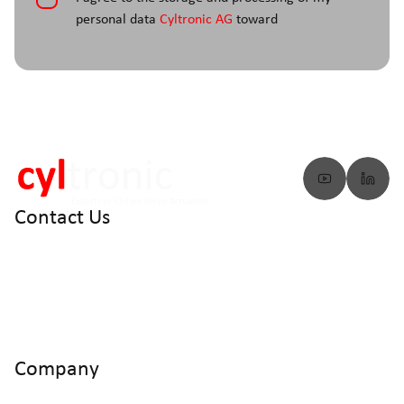
personal data
Cyltronic AG
toward
Contact Us
info@cyltronic.ch
+41 52 551 23 10
Cyltronic AG Technoparkstrasse 2
CH - 8406 Winterthur
Company
Home