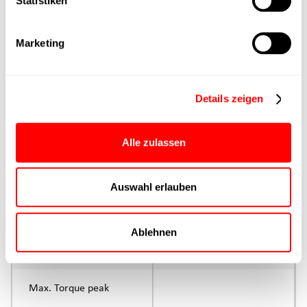
Statistiken
Max. Feed force
Marketing
Product group
Max. feed force Fx
Details zeigen
Continuous operation
Max. feed force Fx tip
Alle zulassen
Control
Auswahl erlauben
Parameterisation
Ablehnen
Rated torque
continuous operation
Max. Torque peak