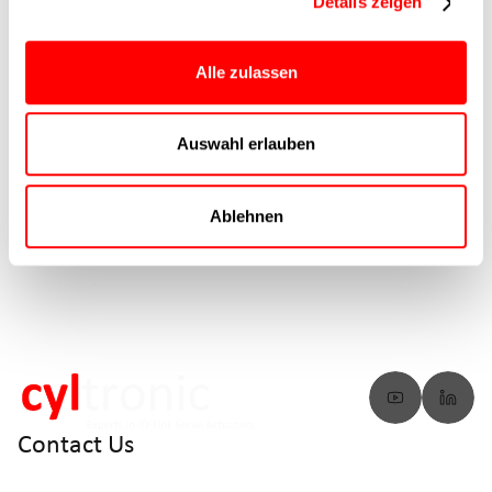
Do you have any
Details zeigen
questions?
We provide
Alle zulassen
answers.
Go to FAQs
Auswahl erlauben
Ablehnen
Contact Us
info@cyltronic.ch