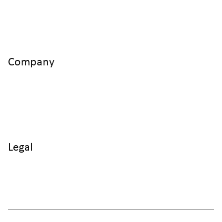
+41 52 551 23 10
Cyltronic AG Technoparkstrasse 2
CH - 8406 Winterthur
Company
Home
Products
Use Cases
Knowledge
About us
Legal
Imprint
Data protection
Terms and Conditions