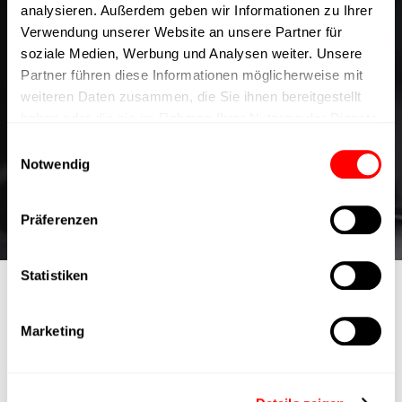
analysieren. Außerdem geben wir Informationen zu Ihrer
Motion Mastery im Inneren:
Verwendung unserer Website an unsere Partner für
soziale Medien, Werbung und Analysen weiter. Unsere
Einblicke aus dem Experten-
Partner führen diese Informationen möglicherweise mit
weiteren Daten zusammen, die Sie ihnen bereitgestellt
Blog von Cyltronic
haben oder die sie im Rahmen Ihrer Nutzung der Dienste
Tauchen Sie mit dem Experten-Blog von Cyltronic in die
gesammelt haben.
Einwilligungsauswahl
dynamische Welt der Präzisionstechnik ein.
Notwendig
Besuche unseren Blog
Präferenzen
Statistiken
Marketing