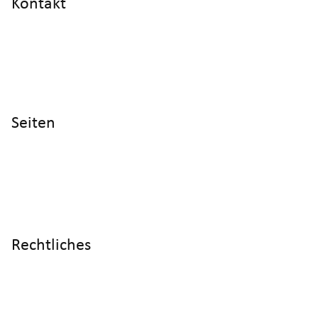
Kontakt
info@cyltronic.ch
+41 52 551 23 10
Cyltronic AG Technoparkstrasse 2
CH - 8406 Winterthur
Seiten
Home
Produkte
Referenzen
Wissen
Über uns
Rechtliches
Impressum
Datenschutz
AGB