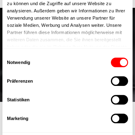
zu können und die Zugriffe auf unsere Website zu
analysieren. Außerdem geben wir Informationen zu Ihrer
Verwendung unserer Website an unsere Partner für
Motion Mastery im Inneren:
soziale Medien, Werbung und Analysen weiter. Unsere
Partner führen diese Informationen möglicherweise mit
Einblicke aus dem Experten-
weiteren Daten zusammen, die Sie ihnen bereitgestellt
haben oder die sie im Rahmen Ihrer Nutzung der Dienste
Blog von Cyltronic
gesammelt haben.
Einwilligungsauswahl
Tauchen Sie mit dem Experten-Blog von Cyltronic in die
Notwendig
dynamische Welt der Präzisionstechnik ein.
Besuche unseren Blog
Präferenzen
Statistiken
Marketing