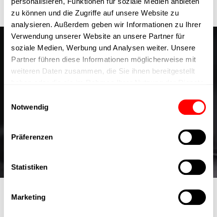
personalisieren, Funktionen für soziale Medien anbieten
zu können und die Zugriffe auf unsere Website zu
analysieren. Außerdem geben wir Informationen zu Ihrer
Verwendung unserer Website an unsere Partner für
soziale Medien, Werbung und Analysen weiter. Unsere
Motion Mastery im Inneren:
Partner führen diese Informationen möglicherweise mit
weiteren Daten zusammen, die Sie ihnen bereitgestellt
Einblicke aus dem Experten-
haben oder die sie im Rahmen Ihrer Nutzung der Dienste
Blog von Cyltronic
gesammelt haben.
Einwilligungsauswahl
Notwendig
Tauchen Sie mit dem Experten-Blog von Cyltronic in die
dynamische Welt der Präzisionstechnik ein.
Präferenzen
Besuche unseren Blog
Statistiken
Marketing