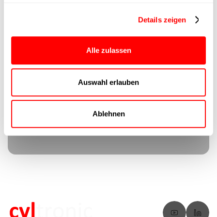
Details zeigen
Do you have any
Alle zulassen
questions?
We provide
answers.
Auswahl erlauben
Go to FAQs
Ablehnen