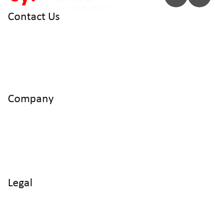
Contact Us
info@cyltronic.ch
+41 52 551 23 10
Cyltronic AG Technoparkstrasse 2
CH - 8406 Winterthur
Company
Home
Products
Use Cases
Knowledge
About us
Legal
Imprint
Data protection
Terms and Conditions