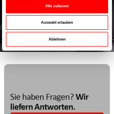
Alle zulassen
Experten-Blog der Cyltronic
Ihre Quelle zu Technologien, Fachwissen, Entwicklungen und
Auswahl erlauben
Trends aus der Welt des Maschinenbaus
Besuche unseren Blog
Ablehnen
Sie haben Fragen?
Wir
liefern Antworten.