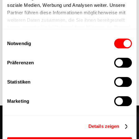
soziale Medien, Werbung und Analysen weiter. Unsere
Partner führen diese Informationen möglicherweise mit
weiteren Daten zusammen, die Sie ihnen bereitgestellt
Original Text von:
Punkt4.Info
haben oder die sie im Rahmen Ihrer Nutzung der Dienste
gesammelt haben.
Einwilligungsauswahl
Notwendig
Präferenzen
Statistiken
Marketing
Experts in IO-Link Servo
Details zeigen
Actuators - Einblicke aus dem