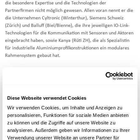
die besondere Expertise und die Technologien der
Partnerfirmen nicht möglich gewesen. Allen voran nennt er die
die Unternehmen
Cyltronic
(Winterthur),
Siemens Schweiz
(Zürich) und
Balluff
(Biel/Bienne), die ihre jeweiligen
IO-Link
-
Technologien für die Kommunikation mit Sensoren und Aktoren
eingebracht haben, sowie
Kanya
(Rüti ZH), die als Spezialistin
für industrielle Aluminiumprofilkonstruktionen ein modulares
Rahmensystem gebaut hat.
Wendling bezeichnet den BielBot XP1 nur
als ersten Entwicklungsschritt: „Wir sind
überzeugt, dass sich diese Plattform mit
neuen Technologien, neuen Fähigkeiten
Diese Webseite verwendet Cookies
und neuen Kooperationen
Wir verwenden Cookies, um Inhalte und Anzeigen zu
weiterentwickeln wird.“ Interessierte, die
personalisieren, Funktionen für soziale Medien anbieten
daran mitarbeiten möchten, lädt er zur
zu können und die Zugriffe auf unsere Website zu
Kontaktaufnahme ein. „Wir fangen gerade
analysieren. Außerdem geben wir Informationen zu Ihrer
erst an.“
Verwendung unserer Website an unsere Partner für