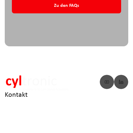
Zu den FAQs
Kontakt
info@cyltronic.ch
+41 52 551 23 10
Cyltronic AG Technoparkstrasse 2
CH - 8406 Winterthur