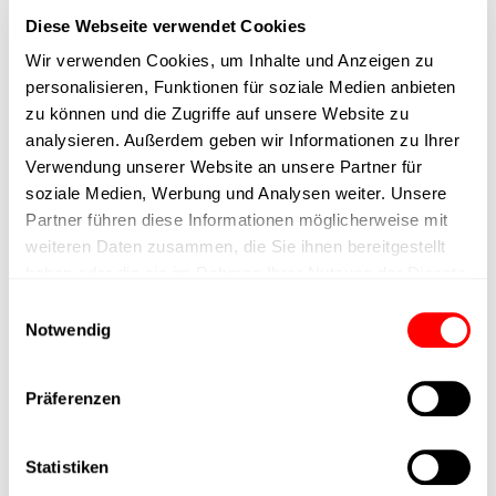
Befestigungspunkten mit Standard-Pneumatikzylindern (ISO
Diese Webseite verwendet Cookies
15552) übereinstimmt.
Wir verwenden Cookies, um Inhalte und Anzeigen zu
personalisieren, Funktionen für soziale Medien anbieten
Infos und Datenblatt zum
zu können und die Zugriffe auf unsere Website zu
eingesetzten Cyltronic-
analysieren. Außerdem geben wir Informationen zu Ihrer
Verwendung unserer Website an unsere Partner für
Produkt:
soziale Medien, Werbung und Analysen weiter. Unsere
Partner führen diese Informationen möglicherweise mit
Elektrozylinder CTC-060
weiteren Daten zusammen, die Sie ihnen bereitgestellt
haben oder die sie im Rahmen Ihrer Nutzung der Dienste
gesammelt haben.
Einwilligungsauswahl
Notwendig
Sind Sie interessiert an einer
Präferenzen
Umsetzung einer Lösung in
ihrer Maschine?
Statistiken