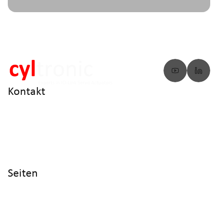
Kontakt
info@cyltronic.ch
+41 52 551 23 10
Cyltronic AG Technoparkstrasse 2
CH - 8406 Winterthur
Seiten
Home
Produkte
Referenzen