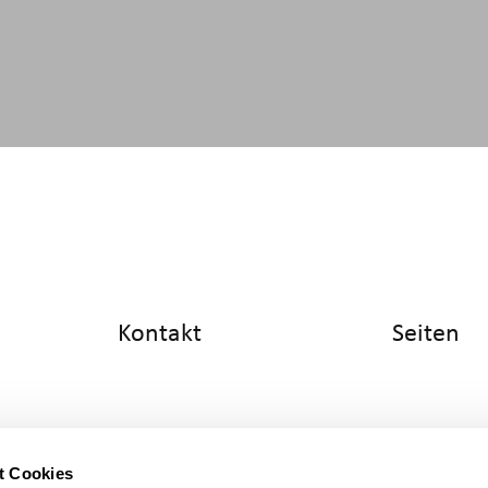
Kontakt
Seiten
info@cyltronic.ch
Home
+41 52 551 23 10
Produkte
Cyltronic AG
Referenzen
Technoparkstrasse 2
Wissen
CH - 8406 Winterthur
Über uns
t Cookies