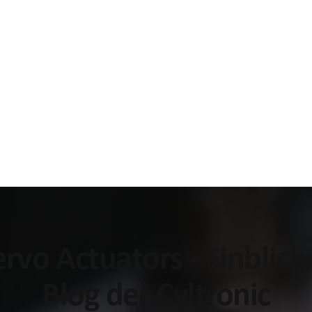
Servo Actuators - Einblic
Blog der Cyltronic