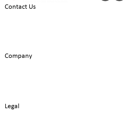
Contact Us
info@cyltronic.ch
+41 52 551 23 10
Cyltronic AG Technoparkstrasse 2
CH - 8406 Winterthur
Company
Home
Products
Use Cases
Knowledge
About us
Legal
Imprint
Data protection
Terms and Conditions