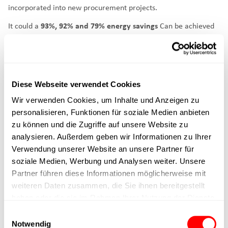
incorporated into new procurement projects.
It could a
93%, 92% and 79% energy savings
Can be achieved
compared to pneumatic cylinders.
Are you also interested in a solution with Cyltronic Servo
Diese Webseite verwendet Cookies
Actuators or do you have any questions?
Wir verwenden Cookies, um Inhalte und Anzeigen zu
Get in touch with us:
Phone +41 52 551 23 10
or email to
personalisieren, Funktionen für soziale Medien anbieten
sales@cyltronic.ch
zu können und die Zugriffe auf unsere Website zu
analysieren. Außerdem geben wir Informationen zu Ihrer
Verwendung unserer Website an unsere Partner für
soziale Medien, Werbung und Analysen weiter. Unsere
Partner führen diese Informationen möglicherweise mit
weiteren Daten zusammen, die Sie ihnen bereitgestellt
haben oder die sie im Rahmen Ihrer Nutzung der Dienste
gesammelt haben.
Einwilligungsauswahl
Notwendig