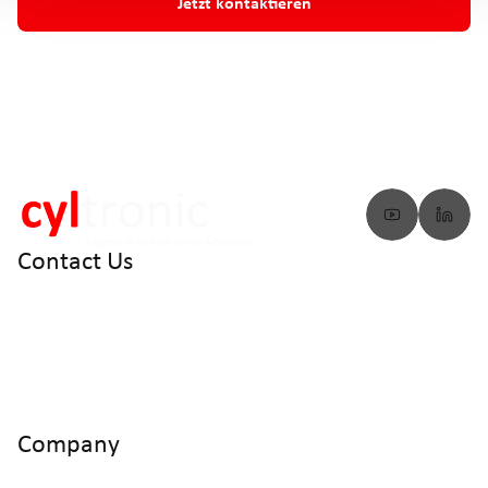
Jetzt kontaktieren
Contact Us
info@cyltronic.ch
+41 52 551 23 10
Cyltronic AG Technoparkstrasse 2
CH - 8406 Winterthur
Company
Home