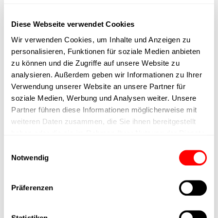
-
cost efficiency
: With Cyltronic actuators, you can save 66% of
investment costs, reduce 90% of start-up costs and save 50% of
Diese Webseite verwendet Cookies
machine space.
Wir verwenden Cookies, um Inhalte und Anzeigen zu
-
No components in the control cabinet
: In contrast to
personalisieren, Funktionen für soziale Medien anbieten
conventional servo actuators, Cyltronic actuators do not require
zu können und die Zugriffe auf unsere Website zu
any additional components in the control cabinet.
analysieren. Außerdem geben wir Informationen zu Ihrer
Verwendung unserer Website an unsere Partner für
-
Easy integration
: Cyltronic actuators can replace compressed
soziale Medien, Werbung und Analysen weiter. Unsere
air cylinders without the need for control adjustments.
Partner führen diese Informationen möglicherweise mit
weiteren Daten zusammen, die Sie ihnen bereitgestellt
haben oder die sie im Rahmen Ihrer Nutzung der Dienste
These advantages make Cyltronic IO-Link servo actuators an
gesammelt haben.
Einwilligungsauswahl
excellent choice for many automation technology applications.
Notwendig
Präferenzen
Do you have an application or would you like to find out more?
Either sign up via the
contact form
, by telephone at
PHONE
Statistiken