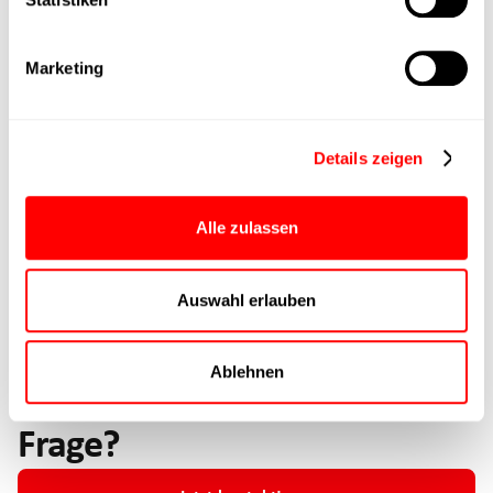
NUMBER +44 52 551 23 10
or arrange one directly
Consultation
appointment
.
Marketing
Details zeigen
Alle zulassen
Auswahl erlauben
Ablehnen
Haben Sie eine spezifische
Frage?