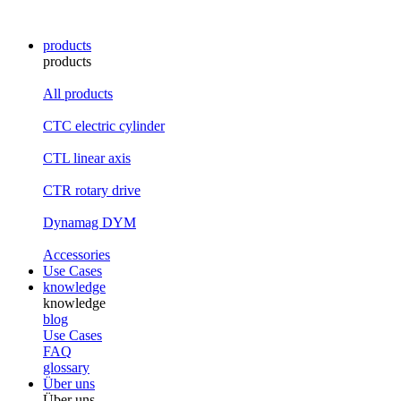
products
products
All products
CTC electric cylinder
CTL linear axis
CTR rotary drive
Dynamag DYM
Accessories
Use Cases
knowledge
knowledge
blog
Use Cases
FAQ
glossary
Über uns
Über uns