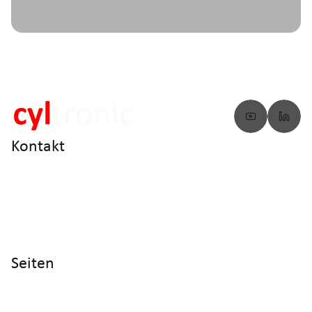
Kontakt
info@cyltronic.ch
+41 52 551 23 10
Cyltronic AG Technoparkstrasse 2
CH - 8406 Winterthur
Seiten
Home
Produkte