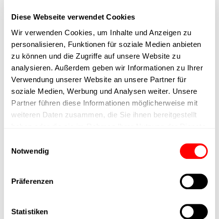
Spindelsteigung
5mm
Diese Webseite verwendet Cookies
Wir verwenden Cookies, um Inhalte und Anzeigen zu
Spindeltyp
Kugelumlaufspindel
personalisieren, Funktionen für soziale Medien anbieten
zu können und die Zugriffe auf unsere Website zu
Kolbenstangen-
analysieren. Außerdem geben wir Informationen zu Ihrer
Anbindung
Verwendung unserer Website an unsere Partner für
soziale Medien, Werbung und Analysen weiter. Unsere
Ausführung
Feststellbremse
Partner führen diese Informationen möglicherweise mit
weiteren Daten zusammen, die Sie ihnen bereitgestellt
haben oder die sie im Rahmen Ihrer Nutzung der Dienste
max. Drehzahl
gesammelt haben.
Einwilligungsauswahl
Notwendig
Positioniergenauigkeit
+/- 0.1 mm
Präferenzen
Nennkraft
400N
Statistiken
Max. Halterkraft