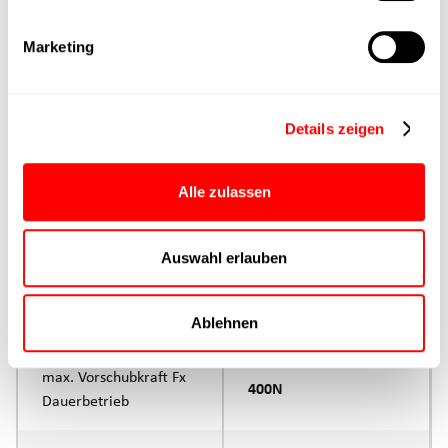
Min. Hubzeit
Marketing
Max. Arbeitszyklen
Details zeigen
Lieferzeit
4 Wochen
Alle zulassen
Hauptgruppe
CTL-060
Auswahl erlauben
Max. Vorschubkraft
800N
Produktgruppe
CTL
Ablehnen
max. Vorschubkraft Fx
400N
Dauerbetrieb