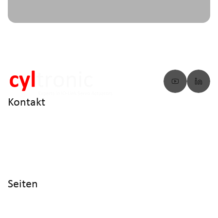
Kontakt
info@cyltronic.ch
+41 52 551 23 10
Cyltronic AG Technoparkstrasse 2
CH - 8406 Winterthur
Seiten
Home
Produkte