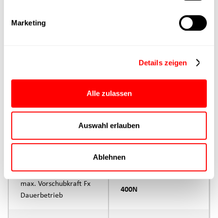
Min. Hubzeit
Marketing
Max. Arbeitszyklen
Details zeigen
Lieferzeit
auf Anfrage
Alle zulassen
Hauptgruppe
CTL-060
Auswahl erlauben
Max. Vorschubkraft
800N
Produktgruppe
CTL
Ablehnen
max. Vorschubkraft Fx
400N
Dauerbetrieb