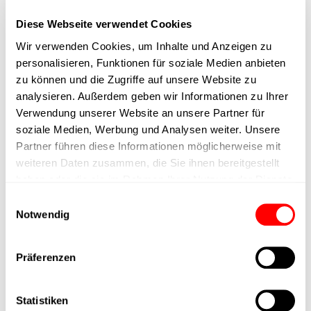
Spindelsteigung
5mm
Diese Webseite verwendet Cookies
Wir verwenden Cookies, um Inhalte und Anzeigen zu
Spindeltyp
Kugelumlaufspindel
personalisieren, Funktionen für soziale Medien anbieten
zu können und die Zugriffe auf unsere Website zu
Kolbenstangen-
analysieren. Außerdem geben wir Informationen zu Ihrer
Anbindung
Verwendung unserer Website an unsere Partner für
soziale Medien, Werbung und Analysen weiter. Unsere
Ausführung
Feststellbremse
Partner führen diese Informationen möglicherweise mit
weiteren Daten zusammen, die Sie ihnen bereitgestellt
haben oder die sie im Rahmen Ihrer Nutzung der Dienste
max. Drehzahl
gesammelt haben.
Einwilligungsauswahl
Notwendig
Positioniergenauigkeit
+/- 0.1 mm
Präferenzen
Nennkraft
400N
Statistiken
Max. Halterkraft