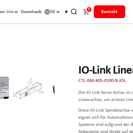
0
ber Uns
Downloads
DE
Kontakt
IO-Link Lin
CTL-060-K05-0100-B-IOL
Die IO-Link Servo-Achse ist
Linearachse, um präzise Lin
Diese IO-Link Spindelachse 
eignet sich für Automatisie
Systeme sind aufgrund der B
Anbauteile sind direkt auf d