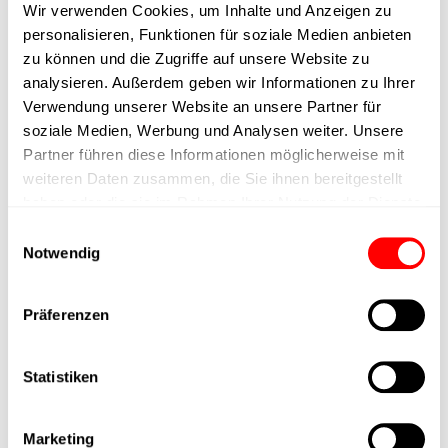
Wir verwenden Cookies, um Inhalte und Anzeigen zu
Kolbenstangen-
personalisieren, Funktionen für soziale Medien anbieten
Anbindung
zu können und die Zugriffe auf unsere Website zu
analysieren. Außerdem geben wir Informationen zu Ihrer
Ausführung
Standard
Verwendung unserer Website an unsere Partner für
soziale Medien, Werbung und Analysen weiter. Unsere
max. Drehzahl
Partner führen diese Informationen möglicherweise mit
weiteren Daten zusammen, die Sie ihnen bereitgestellt
haben oder die sie im Rahmen Ihrer Nutzung der Dienste
Positioniergenauigkeit
+/- 0.1 mm
gesammelt haben.
Einwilligungsauswahl
Notwendig
Nennkraft
200N
Präferenzen
Max. Halterkraft
Statistiken
Min. Hubzeit
Max. Arbeitszyklen
Marketing