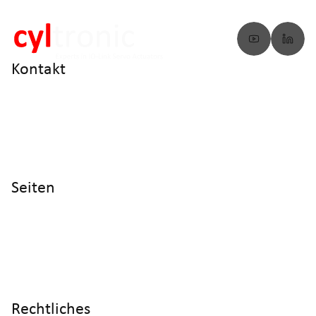
Kontakt
info@cyltronic.ch
+41 52 551 23 10
Cyltronic AG Technoparkstrasse 2
CH - 8406 Winterthur
Seiten
Home
Produkte
Referenzen
Wissen
Über uns
Rechtliches