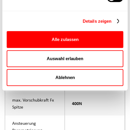
Lieferzeit
4 Wochen
Details zeigen
Hauptgruppe
CTL-060
Alle zulassen
Max. Vorschubkraft
400N
Auswahl erlauben
Produktgruppe
CTL
max. Vorschubkraft Fx
Ablehnen
200N
Dauerbetrieb
max. Vorschubkraft Fx
400N
Spitze
Ansteuerung