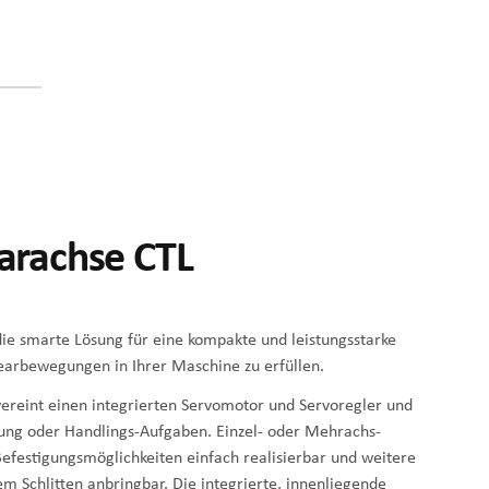
earachse CTL
 die smarte Lösung für eine kompakte und leistungsstarke
earbewegungen in Ihrer Maschine zu erfüllen.
vereint einen integrierten Servomotor und Servoregler und
rung oder Handlings-Aufgaben. Einzel- oder Mehrachs-
efestigungsmöglichkeiten einfach realisierbar und weitere
em Schlitten anbringbar. Die integrierte, innenliegende