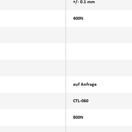
+/- 0.1 mm
400N
auf Anfrage
CTL-060
800N