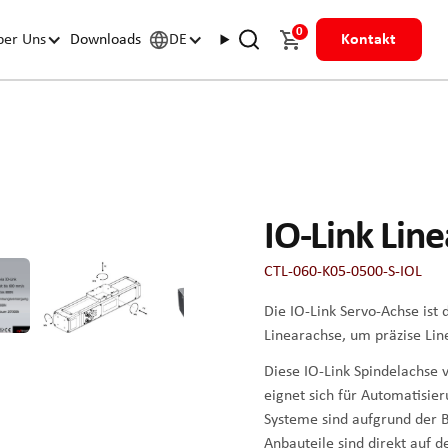
0
ber Uns
Downloads
DE
Kontakt
IO-Link Lin
CTL-060-K05-0500-S-IOL
Die IO-Link Servo-Achse ist
Linearachse, um präzise Lin
Diese IO-Link Spindelachse 
eignet sich für Automatisie
Systeme sind aufgrund der B
Anbauteile sind direkt auf d