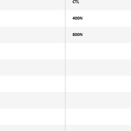
CTL
400N
800N