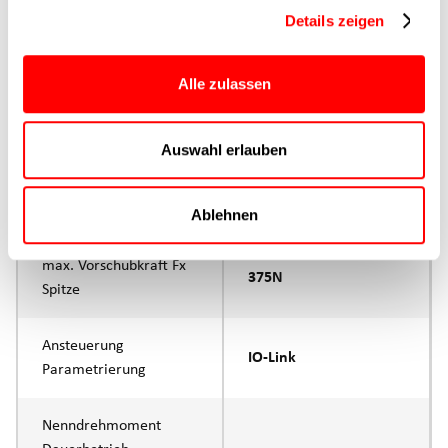
Hauptgruppe
CTC-080
Details zeigen
Max. Vorschubkraft
375N
Alle zulassen
Produktgruppe
CTC
Auswahl erlauben
max. Vorschubkraft Fx
280N
Dauerbetrieb
Ablehnen
max. Vorschubkraft Fx
375N
Spitze
Ansteuerung
IO-Link
Parametrierung
Nenndrehmoment