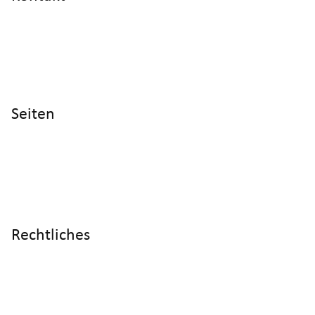
info@cyltronic.ch
+41 52 551 23 10
Cyltronic AG Technoparkstrasse 2
CH - 8406 Winterthur
Seiten
Home
Produkte
Referenzen
Wissen
Über uns
Rechtliches
Impressum
Datenschutz
AGB