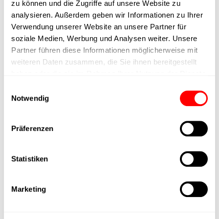
zu können und die Zugriffe auf unsere Website zu
Ausführung
analysieren. Außerdem geben wir Informationen zu Ihrer
Verwendung unserer Website an unsere Partner für
max. Drehzahl
soziale Medien, Werbung und Analysen weiter. Unsere
Partner führen diese Informationen möglicherweise mit
weiteren Daten zusammen, die Sie ihnen bereitgestellt
Positioniergenauigkeit
+/- 0.1 mm
haben oder die sie im Rahmen Ihrer Nutzung der Dienste
gesammelt haben.
Einwilligungsauswahl
Nennkraft
280N
Notwendig
Max. Halterkraft
Präferenzen
Min. Hubzeit
Statistiken
Max. Arbeitszyklen
Marketing
Lieferzeit
auf Anfrage