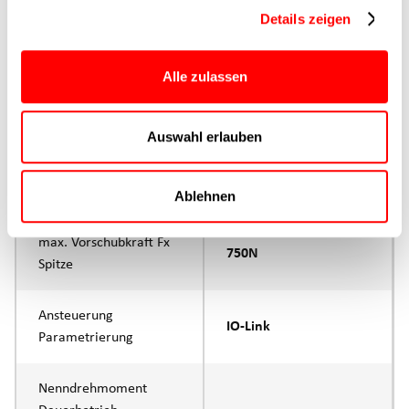
Hauptgruppe
CTC-080
Details zeigen
Max. Vorschubkraft
750N
Alle zulassen
Produktgruppe
CTC
Auswahl erlauben
max. Vorschubkraft Fx
500N
Dauerbetrieb
Ablehnen
max. Vorschubkraft Fx
750N
Spitze
Ansteuerung
IO-Link
Parametrierung
Nenndrehmoment