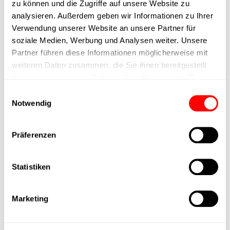
zu können und die Zugriffe auf unsere Website zu
Ausführung
analysieren. Außerdem geben wir Informationen zu Ihrer
Verwendung unserer Website an unsere Partner für
max. Drehzahl
soziale Medien, Werbung und Analysen weiter. Unsere
Partner führen diese Informationen möglicherweise mit
weiteren Daten zusammen, die Sie ihnen bereitgestellt
Positioniergenauigkeit
+/- 0.1 mm
haben oder die sie im Rahmen Ihrer Nutzung der Dienste
gesammelt haben.
Einwilligungsauswahl
Nennkraft
500N
Notwendig
Max. Halterkraft
Präferenzen
Min. Hubzeit
Statistiken
Max. Arbeitszyklen
Marketing
Lieferzeit
auf Anfrage