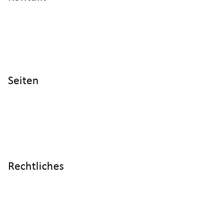
info@cyltronic.ch
+41 52 551 23 10
Cyltronic AG Technoparkstrasse 2
CH - 8406 Winterthur
Seiten
Home
Produkte
Referenzen
Wissen
Über uns
Rechtliches
Impressum
Datenschutz
AGB