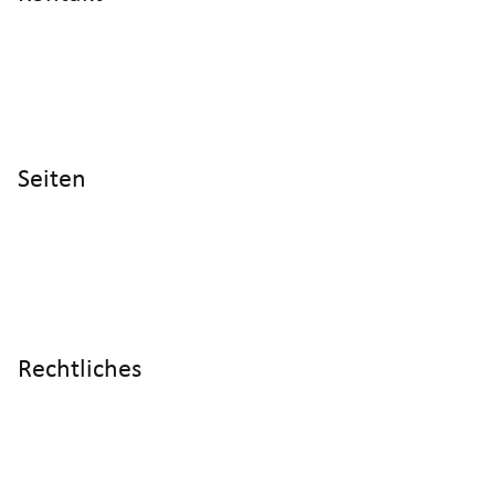
info@cyltronic.ch
+41 52 551 23 10
Cyltronic AG Technoparkstrasse 2
CH - 8406 Winterthur
Seiten
Home
Produkte
Referenzen
Wissen
Über uns
Rechtliches
Impressum
Datenschutz
AGB