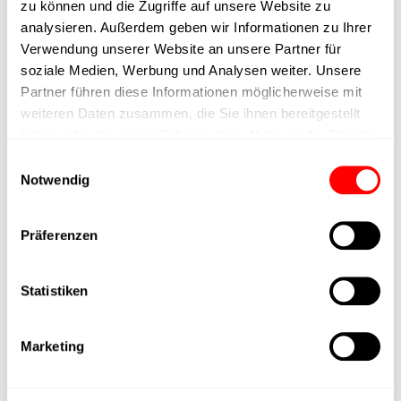
zu können und die Zugriffe auf unsere Website zu
Ausführung
analysieren. Außerdem geben wir Informationen zu Ihrer
Verwendung unserer Website an unsere Partner für
max. Drehzahl
soziale Medien, Werbung und Analysen weiter. Unsere
Partner führen diese Informationen möglicherweise mit
weiteren Daten zusammen, die Sie ihnen bereitgestellt
Positioniergenauigkeit
+/- 0.1 mm
haben oder die sie im Rahmen Ihrer Nutzung der Dienste
gesammelt haben.
Einwilligungsauswahl
Nennkraft
500N
Notwendig
Max. Halterkraft
Präferenzen
Min. Hubzeit
Statistiken
Max. Arbeitszyklen
Marketing
Lieferzeit
auf Anfrage