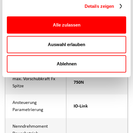
Hauptgruppe
CTC-080
Details zeigen
Max. Vorschubkraft
750N
Alle zulassen
Produktgruppe
CTC
Auswahl erlauben
max. Vorschubkraft Fx
500N
Dauerbetrieb
Ablehnen
max. Vorschubkraft Fx
750N
Spitze
Ansteuerung
IO-Link
Parametrierung
Nenndrehmoment