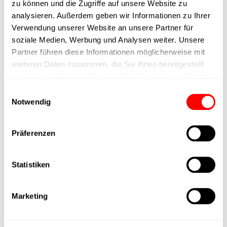
zu können und die Zugriffe auf unsere Website zu
Ausführung
analysieren. Außerdem geben wir Informationen zu Ihrer
Verwendung unserer Website an unsere Partner für
max. Drehzahl
soziale Medien, Werbung und Analysen weiter. Unsere
Partner führen diese Informationen möglicherweise mit
weiteren Daten zusammen, die Sie ihnen bereitgestellt
Positioniergenauigkeit
+/- 0.1 mm
haben oder die sie im Rahmen Ihrer Nutzung der Dienste
gesammelt haben.
Einwilligungsauswahl
Nennkraft
500N
Notwendig
Max. Halterkraft
Präferenzen
Min. Hubzeit
Statistiken
Max. Arbeitszyklen
Marketing
Lieferzeit
auf Anfrage