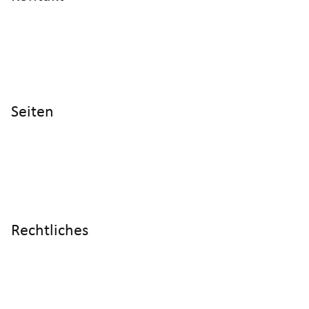
info@cyltronic.ch
+41 52 551 23 10
Cyltronic AG Technoparkstrasse 2
CH - 8406 Winterthur
Seiten
Home
Produkte
Referenzen
Wissen
Über uns
Rechtliches
Impressum
Datenschutz
AGB