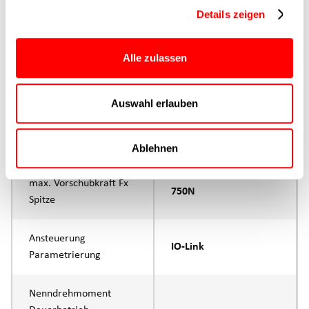
Hauptgruppe
CTC-080
Details zeigen
Max. Vorschubkraft
750N
Alle zulassen
Produktgruppe
CTC
Auswahl erlauben
max. Vorschubkraft Fx
500N
Dauerbetrieb
Ablehnen
max. Vorschubkraft Fx
750N
Spitze
Ansteuerung
IO-Link
Parametrierung
Nenndrehmoment