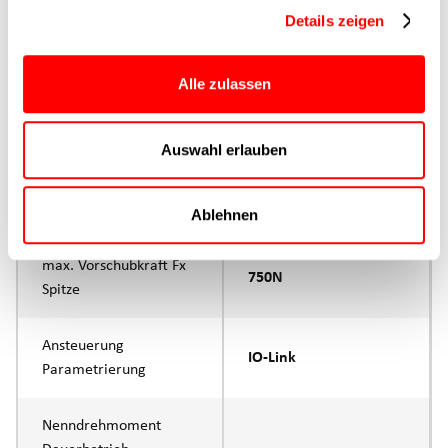
Hauptgruppe
CTC-080
Details zeigen
Max. Vorschubkraft
750N
Alle zulassen
Produktgruppe
CTC
Auswahl erlauben
max. Vorschubkraft Fx
500N
Dauerbetrieb
Ablehnen
max. Vorschubkraft Fx
750N
Spitze
Ansteuerung
IO-Link
Parametrierung
Nenndrehmoment