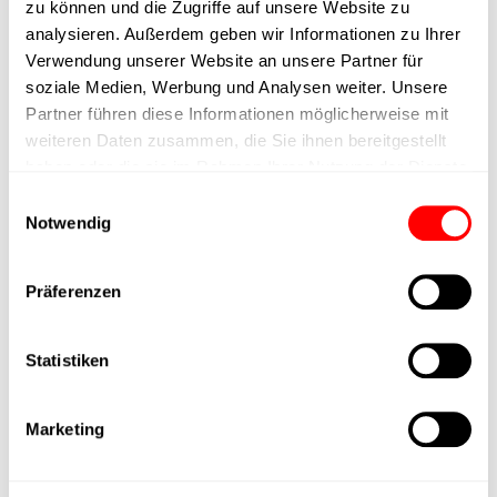
zu können und die Zugriffe auf unsere Website zu
Ausführung
analysieren. Außerdem geben wir Informationen zu Ihrer
Verwendung unserer Website an unsere Partner für
max. Drehzahl
soziale Medien, Werbung und Analysen weiter. Unsere
Partner führen diese Informationen möglicherweise mit
weiteren Daten zusammen, die Sie ihnen bereitgestellt
Positioniergenauigkeit
+/- 0.1 mm
haben oder die sie im Rahmen Ihrer Nutzung der Dienste
gesammelt haben.
Einwilligungsauswahl
Nennkraft
500N
Notwendig
Max. Halterkraft
Präferenzen
Min. Hubzeit
Statistiken
Max. Arbeitszyklen
Marketing
Lieferzeit
auf Anfrage