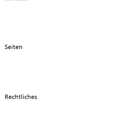
info@cyltronic.ch
+41 52 551 23 10
Cyltronic AG Technoparkstrasse 2
CH - 8406 Winterthur
Seiten
Home
Produkte
Referenzen
Wissen
Über uns
Rechtliches
Impressum
Datenschutz
AGB