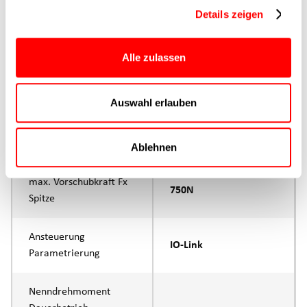
Hauptgruppe
CTC-080
Details zeigen
Max. Vorschubkraft
750N
Alle zulassen
Produktgruppe
CTC
Auswahl erlauben
max. Vorschubkraft Fx
500N
Dauerbetrieb
Ablehnen
max. Vorschubkraft Fx
750N
Spitze
Ansteuerung
IO-Link
Parametrierung
Nenndrehmoment