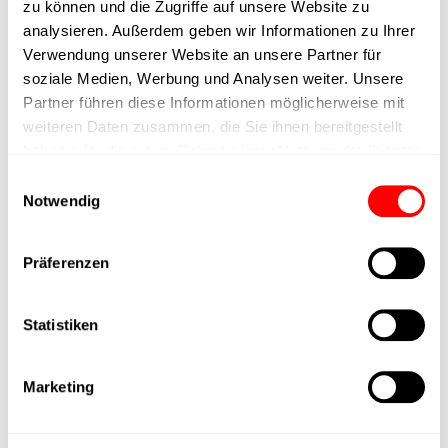
zu können und die Zugriffe auf unsere Website zu
Ausführung
analysieren. Außerdem geben wir Informationen zu Ihrer
Verwendung unserer Website an unsere Partner für
max. Drehzahl
soziale Medien, Werbung und Analysen weiter. Unsere
Partner führen diese Informationen möglicherweise mit
weiteren Daten zusammen, die Sie ihnen bereitgestellt
Positioniergenauigkeit
+/- 0.1 mm
haben oder die sie im Rahmen Ihrer Nutzung der Dienste
gesammelt haben.
Einwilligungsauswahl
Nennkraft
500N
Notwendig
Max. Halterkraft
Präferenzen
Min. Hubzeit
Statistiken
Max. Arbeitszyklen
Marketing
Lieferzeit
4 Wochen