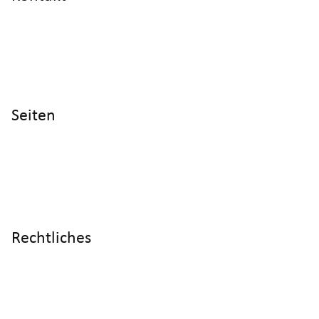
info@cyltronic.ch
+41 52 551 23 10
Cyltronic AG Technoparkstrasse 2
CH - 8406 Winterthur
Seiten
Home
Produkte
Referenzen
Wissen
Über uns
Rechtliches
Impressum
Datenschutz
AGB