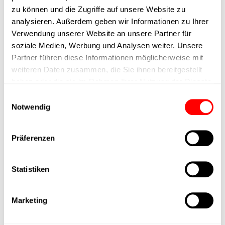
zu können und die Zugriffe auf unsere Website zu
Ausführung
analysieren. Außerdem geben wir Informationen zu Ihrer
Verwendung unserer Website an unsere Partner für
soziale Medien, Werbung und Analysen weiter. Unsere
max. Drehzahl
Partner führen diese Informationen möglicherweise mit
weiteren Daten zusammen, die Sie ihnen bereitgestellt
Positioniergenauigkeit
+/- 0.1 mm
haben oder die sie im Rahmen Ihrer Nutzung der Dienste
gesammelt haben.
Einwilligungsauswahl
Nennkraft
1000N
Notwendig
Max. Halterkraft
Präferenzen
Min. Hubzeit
Statistiken
Max. Arbeitszyklen
Marketing
Lieferzeit
auf Anfrage