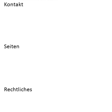
Kontakt
info@cyltronic.ch
+41 52 551 23 10
Cyltronic AG Technoparkstrasse 2
CH - 8406 Winterthur
Seiten
Home
Produkte
Referenzen
Wissen
Über uns
Rechtliches
Impressum
Datenschutz
AGB