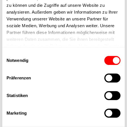
zu können und die Zugriffe auf unsere Website zu
Ausführung
analysieren. Außerdem geben wir Informationen zu Ihrer
Verwendung unserer Website an unsere Partner für
soziale Medien, Werbung und Analysen weiter. Unsere
max. Drehzahl
Partner führen diese Informationen möglicherweise mit
weiteren Daten zusammen, die Sie ihnen bereitgestellt
Positioniergenauigkeit
+/- 0.1 mm
haben oder die sie im Rahmen Ihrer Nutzung der Dienste
gesammelt haben.
Einwilligungsauswahl
Nennkraft
1000N
Notwendig
Max. Halterkraft
Präferenzen
Min. Hubzeit
Statistiken
Max. Arbeitszyklen
Marketing
Lieferzeit
4 Wochen