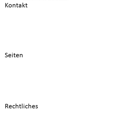
Kontakt
info@cyltronic.ch
+41 52 551 23 10
Cyltronic AG Technoparkstrasse 2
CH - 8406 Winterthur
Seiten
Home
Produkte
Referenzen
Wissen
Über uns
Rechtliches
Impressum
Datenschutz
AGB