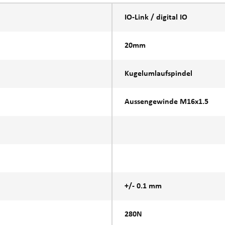
IO-Link / digital IO
20mm
Kugelumlaufspindel
Aussengewinde M16x1.5
+/- 0.1 mm
280N