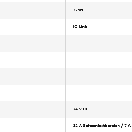
375N
IO-Link
24 V DC
12 A Spitzenlastbereich / 7 A