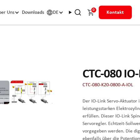
0
ber Uns
Downloads
DE
Kontakt
CTC-080 IO-
CTC-080-K20-0800-A-IOL
Der IO-Link Servo-Aktuator 
leistungsstarken Elektrozyl
erfüllen. Dieser IO-Link Spi
Servoregler. Echtzeit-Sollw
vorgegeben werden. Die digi
ebenfalls über die Potentio