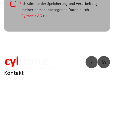
*
Ich stimme der Speicherung und Verarbeitung
meiner personenbezogenen Daten durch
Cyltronic AG
zu
Kontakt
info@cyltronic.ch
+41 52 551 23 10
Cyltronic AG Technoparkstrasse 2
CH - 8406 Winterthur