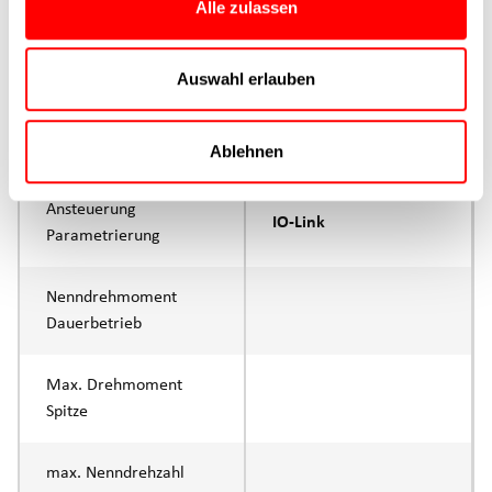
Alle zulassen
max. Vorschubkraft Fx
280N
Dauerbetrieb
Auswahl erlauben
max. Vorschubkraft Fx
375N
Spitze
Ablehnen
Ansteuerung
IO-Link
Parametrierung
Nenndrehmoment
Dauerbetrieb
Max. Drehmoment
Spitze
max. Nenndrehzahl