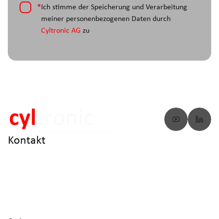
*
Ich stimme der Speicherung und Verarbeitung
meiner personenbezogenen Daten durch
Cyltronic AG
zu
Kontakt
info@cyltronic.ch
+41 52 551 23 10
Cyltronic AG Technoparkstrasse 2
CH - 8406 Winterthur