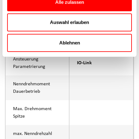
Alle zulassen
max. Vorschubkraft Fx
280N
Dauerbetrieb
Auswahl erlauben
max. Vorschubkraft Fx
375N
Spitze
Ablehnen
Ansteuerung
IO-Link
Parametrierung
Nenndrehmoment
Dauerbetrieb
Max. Drehmoment
Spitze
max. Nenndrehzahl