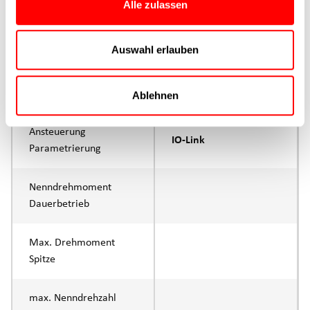
Alle zulassen
max. Vorschubkraft Fx
500N
Dauerbetrieb
Auswahl erlauben
max. Vorschubkraft Fx
750N
Spitze
Ablehnen
Ansteuerung
IO-Link
Parametrierung
Nenndrehmoment
Dauerbetrieb
Max. Drehmoment
Spitze
max. Nenndrehzahl