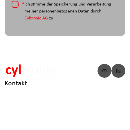
*
Ich stimme der Speicherung und Verarbeitung
meiner personenbezogenen Daten durch
Cyltronic AG
zu
Kontakt
info@cyltronic.ch
+41 52 551 23 10
Cyltronic AG Technoparkstrasse 2
CH - 8406 Winterthur