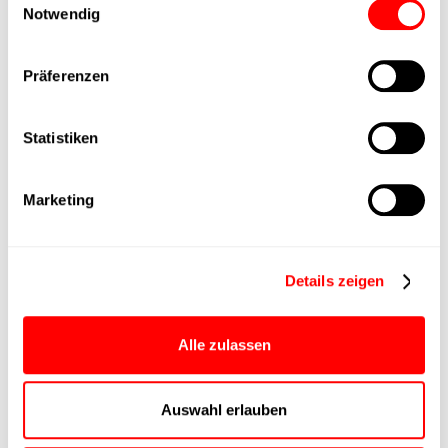
Notwendig
Lieferzeit
auf Anfrage
Präferenzen
Hauptgruppe
CTC-080
Statistiken
Max. Vorschubkraft
750N
Marketing
Produktgruppe
CTC
max. Vorschubkraft Fx
500N
Details zeigen
Dauerbetrieb
max. Vorschubkraft Fx
Alle zulassen
750N
Spitze
Auswahl erlauben
Ansteuerung
IO-Link
Parametrierung