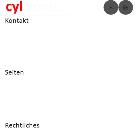
Kontakt
info@cyltronic.ch
+41 52 551 23 10
Cyltronic AG Technoparkstrasse 2
CH - 8406 Winterthur
Seiten
Home
Produkte
Referenzen
Wissen
Über uns
Rechtliches
Impressum