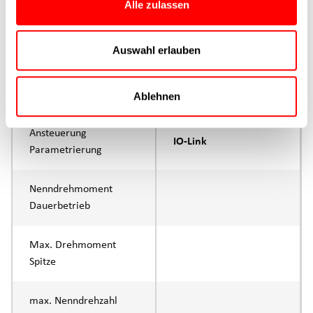
Alle zulassen
max. Vorschubkraft Fx
500N
Dauerbetrieb
Auswahl erlauben
max. Vorschubkraft Fx
750N
Spitze
Ablehnen
Ansteuerung
IO-Link
Parametrierung
Nenndrehmoment
Dauerbetrieb
Max. Drehmoment
Spitze
max. Nenndrehzahl