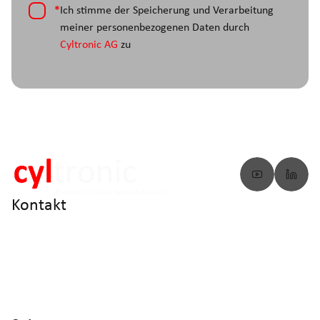
*
Ich stimme der Speicherung und Verarbeitung
meiner personenbezogenen Daten durch
Cyltronic AG
zu
Kontakt
info@cyltronic.ch
+41 52 551 23 10
Cyltronic AG Technoparkstrasse 2
CH - 8406 Winterthur