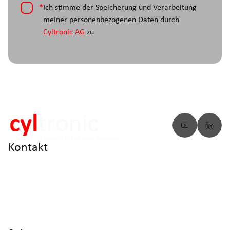
*
Ich stimme der Speicherung und Verarbeitung
meiner personenbezogenen Daten durch
Cyltronic AG
zu
Kontakt
info@cyltronic.ch
+41 52 551 23 10
Cyltronic AG Technoparkstrasse 2
CH - 8406 Winterthur