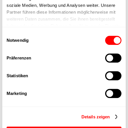
Positioniergenauigkeit
+/- 0.1 mm
soziale Medien, Werbung und Analysen weiter. Unsere
Partner führen diese Informationen möglicherweise mit
Nennkraft
1000N
weiteren Daten zusammen, die Sie ihnen bereitgestellt
haben oder die sie im Rahmen Ihrer Nutzung der Dienste
gesammelt haben.
Einwilligungsauswahl
Max. Halterkraft
Notwendig
Min. Hubzeit
Präferenzen
Max. Arbeitszyklen
Statistiken
Lieferzeit
4 Wochen
Marketing
Hauptgruppe
CTC-080
Max. Vorschubkraft
1500N
Details zeigen