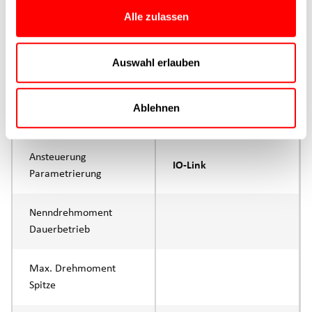
Produktgruppe
CTC
Alle zulassen
max. Vorschubkraft Fx
1000N
Auswahl erlauben
Dauerbetrieb
max. Vorschubkraft Fx
Ablehnen
1500N
Spitze
Ansteuerung
IO-Link
Parametrierung
Nenndrehmoment
Dauerbetrieb
Max. Drehmoment
Spitze