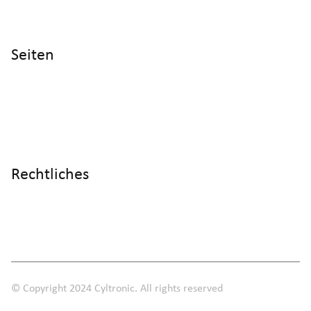
CH - 8406 Winterthur
Seiten
Home
Produkte
Referenzen
Wissen
Über uns
Rechtliches
Impressum
Datenschutz
AGB
© Copyright 2024 Cyltronic. All rights reserved