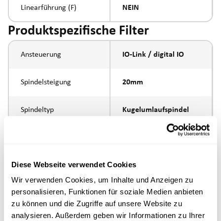
Linearführung (F)
NEIN
Produktspezifische Filter
Ansteuerung
IO-Link / digital IO
Spindelsteigung
20mm
Spindeltyp
Kugelumlaufspindel
Kolbenstangen-
Innengewinde M6
Anbindung
Diese Webseite verwendet Cookies
Ausführung
Wir verwenden Cookies, um Inhalte und Anzeigen zu
personalisieren, Funktionen für soziale Medien anbieten
zu können und die Zugriffe auf unsere Website zu
max. Drehzahl
analysieren. Außerdem geben wir Informationen zu Ihrer