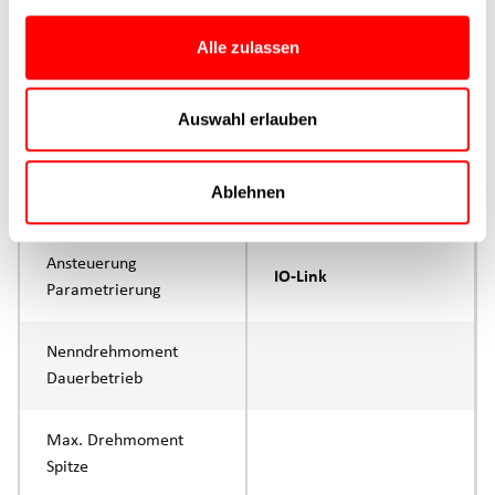
Produktgruppe
CTC
Alle zulassen
max. Vorschubkraft Fx
100N
Dauerbetrieb
Auswahl erlauben
max. Vorschubkraft Fx
200N
Ablehnen
Spitze
Ansteuerung
IO-Link
Parametrierung
Nenndrehmoment
Dauerbetrieb
Max. Drehmoment
Spitze