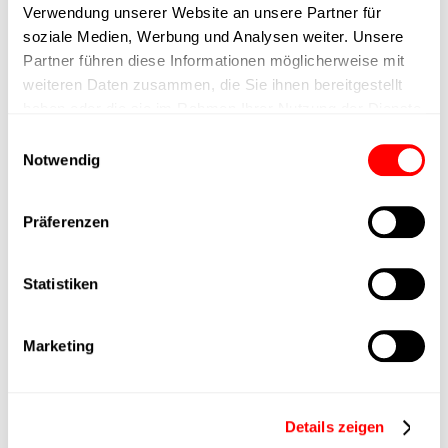
Verwendung unserer Website an unsere Partner für
Positioniergenauigkeit
'+/- 0.1 mm
soziale Medien, Werbung und Analysen weiter. Unsere
Partner führen diese Informationen möglicherweise mit
Nennkraft
100N
weiteren Daten zusammen, die Sie ihnen bereitgestellt
haben oder die sie im Rahmen Ihrer Nutzung der Dienste
gesammelt haben.
Max. Halterkraft
Einwilligungsauswahl
Notwendig
Min. Hubzeit
Präferenzen
Max. Arbeitszyklen
Statistiken
Lieferzeit
auf Anfrage
Marketing
Hauptgruppe
CTC-060
Max. Vorschubkraft
200N
Details zeigen