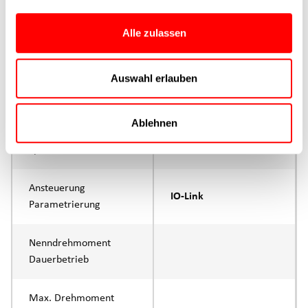
Max. Vorschubkraft
400N
Alle zulassen
Produktgruppe
CTC
Auswahl erlauben
max. Vorschubkraft Fx
200N
Dauerbetrieb
Ablehnen
max. Vorschubkraft Fx
400N
Spitze
Ansteuerung
IO-Link
Parametrierung
Nenndrehmoment
Dauerbetrieb
Max. Drehmoment