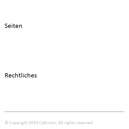
CH - 8406 Winterthur
Seiten
Home
Produkte
Referenzen
Wissen
Über uns
Rechtliches
Impressum
Datenschutz
AGB
© Copyright 2024 Cyltronic. All rights reserved