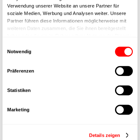
max. Drehzahl
Verwendung unserer Website an unsere Partner für
soziale Medien, Werbung und Analysen weiter. Unsere
Positioniergenauigkeit
+/- 0.1 mm
Partner führen diese Informationen möglicherweise mit
weiteren Daten zusammen, die Sie ihnen bereitgestellt
Nennkraft
200N
haben oder die sie im Rahmen Ihrer Nutzung der Dienste
gesammelt haben.
Einwilligungsauswahl
Notwendig
Max. Halterkraft
Min. Hubzeit
Präferenzen
Max. Arbeitszyklen
Statistiken
Lieferzeit
4 Wochen
Marketing
Hauptgruppe
CTC-060
Details zeigen