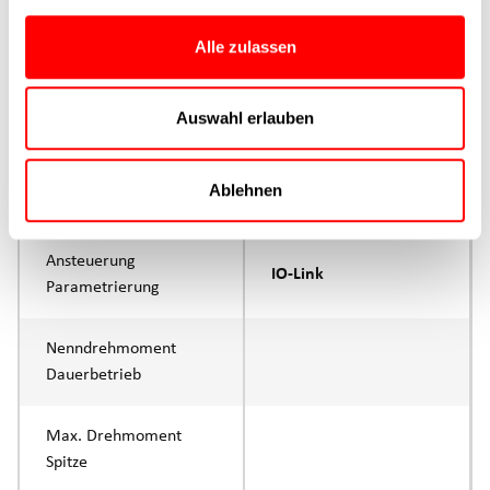
Produktgruppe
CTC
Alle zulassen
max. Vorschubkraft Fx
400N
Dauerbetrieb
Auswahl erlauben
max. Vorschubkraft Fx
800N
Ablehnen
Spitze
Ansteuerung
IO-Link
Parametrierung
Nenndrehmoment
Dauerbetrieb
Max. Drehmoment
Spitze