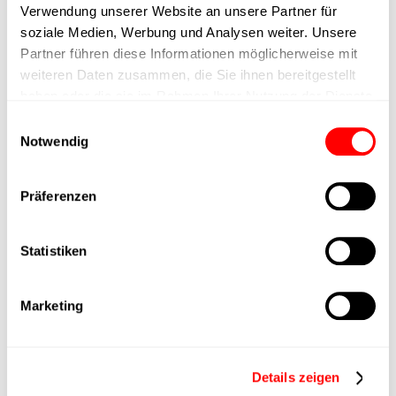
Verwendung unserer Website an unsere Partner für
Positioniergenauigkeit
+/- 0.1 mm
soziale Medien, Werbung und Analysen weiter. Unsere
Partner führen diese Informationen möglicherweise mit
Nennkraft
400N
weiteren Daten zusammen, die Sie ihnen bereitgestellt
haben oder die sie im Rahmen Ihrer Nutzung der Dienste
gesammelt haben.
Max. Halterkraft
Einwilligungsauswahl
Notwendig
Min. Hubzeit
Präferenzen
Max. Arbeitszyklen
Statistiken
Lieferzeit
auf Anfrage
Marketing
Hauptgruppe
CTC-060
Max. Vorschubkraft
800N
Details zeigen