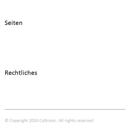
CH - 8406 Winterthur
Seiten
Home
Produkte
Referenzen
Wissen
Über uns
Rechtliches
Impressum
Datenschutz
AGB
© Copyright 2024 Cyltronic. All rights reserved