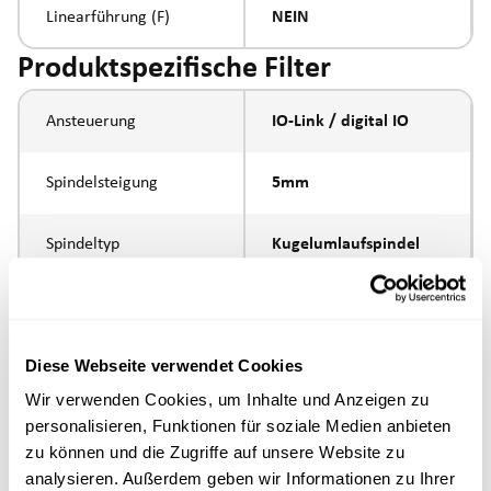
Linearführung (F)
NEIN
Produktspezifische Filter
Ansteuerung
IO-Link / digital IO
Spindelsteigung
5mm
Spindeltyp
Kugelumlaufspindel
Kolbenstangen-
Aussengewinde
Anbindung
M10x1.25
Diese Webseite verwendet Cookies
Ausführung
Wir verwenden Cookies, um Inhalte und Anzeigen zu
personalisieren, Funktionen für soziale Medien anbieten
zu können und die Zugriffe auf unsere Website zu
max. Drehzahl
analysieren. Außerdem geben wir Informationen zu Ihrer