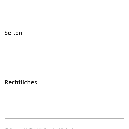
Cyltronic AG Technoparkstrasse 2
CH - 8406 Winterthur
Seiten
Home
Produkte
Referenzen
Wissen
Über uns
Rechtliches
Impressum
Datenschutz
AGB