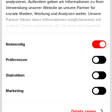
max. Drehzahl
analysieren. Außerdem geben wir Informationen zu Ihrer
Verwendung unserer Website an unsere Partner für
soziale Medien, Werbung und Analysen weiter. Unsere
Positioniergenauigkeit
+/- 0.1 mm
Partner führen diese Informationen möglicherweise mit
weiteren Daten zusammen, die Sie ihnen bereitgestellt
Nennkraft
400N
haben oder die sie im Rahmen Ihrer Nutzung der Dienste
gesammelt haben.
Einwilligungsauswahl
Max. Halterkraft
Notwendig
Min. Hubzeit
Präferenzen
Max. Arbeitszyklen
Statistiken
Lieferzeit
4 Wochen
Marketing
Hauptgruppe
CTC-060
Details zeigen