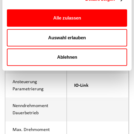
Max. Vorschubkraft
800N
Produktgruppe
CTC
Alle zulassen
max. Vorschubkraft Fx
Auswahl erlauben
400N
Dauerbetrieb
Ablehnen
max. Vorschubkraft Fx
800N
Spitze
Ansteuerung
IO-Link
Parametrierung
Nenndrehmoment
Dauerbetrieb
Max. Drehmoment